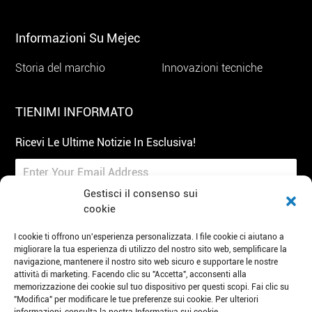
Informazioni Su Mejec
Storia del marchio
Innovazioni tecniche
TIENIMI INFORMATO
Ricevi Le Ultime Notizie In Esclusiva!
Gestisci il consenso sui
cookie
I cookie ti offrono un'esperienza personalizzata. I file cookie ci aiutano a
Iscriviti
migliorare la tua esperienza di utilizzo del nostro sito web, semplificare la
navigazione, mantenere il nostro sito web sicuro e supportare le nostre
attività di marketing. Facendo clic su "Accetta", acconsenti alla
Tel: 86 19951100272
E-mail: mejec@lidinghb.com
memorizzazione dei cookie sul tuo dispositivo per questi scopi. Fai clic su
"Modifica" per modificare le tue preferenze sui cookie. Per ulteriori
Aggiungi: Parco industriale dell'intelligenza artificiale,