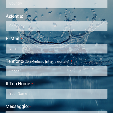
Azienda:
E-Mail:
*
Telefono
:
*
(con Prefisso Internazionale)
Il Tuo Nome:
*
Messaggio:
*