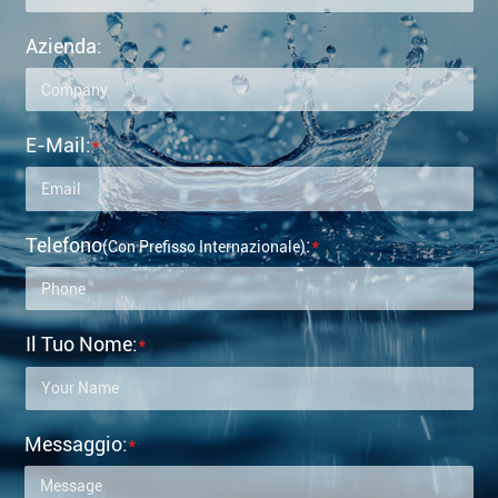
Azienda:
E-Mail:
*
Telefono
:
*
(con Prefisso Internazionale)
Il Tuo Nome:
*
Messaggio:
*