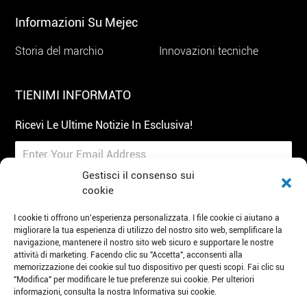
Informazioni Su Mejec
Storia del marchio
Innovazioni tecniche
TIENIMI INFORMATO
Ricevi Le Ultime Notizie In Esclusiva!
Gestisci il consenso sui
cookie
I cookie ti offrono un'esperienza personalizzata. I file cookie ci aiutano a
Iscriviti
migliorare la tua esperienza di utilizzo del nostro sito web, semplificare la
navigazione, mantenere il nostro sito web sicuro e supportare le nostre
attività di marketing. Facendo clic su "Accetta", acconsenti alla
Tel: 86 19951100272
E-mail: mejec@lidinghb.com
memorizzazione dei cookie sul tuo dispositivo per questi scopi. Fai clic su
"Modifica" per modificare le tue preferenze sui cookie. Per ulteriori
Aggiungi: Parco industriale dell'intelligenza artificiale,
informazioni, consulta la nostra Informativa sui cookie.
Suzhou, Cina.