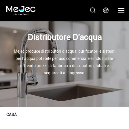
Distributore D'acqua
Mejec produce distributori d'acqua, purificatori e sistemi
per l'acqua potabile per uso commerciale e industriale,
offrendo prezzi di fabbrica a distributori globali e
acquirenti all'ingrosso.
CASA