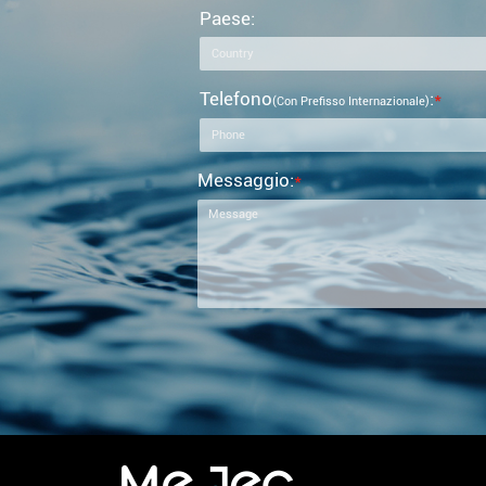
Paese:
Telefono
:
*
(con Prefisso Internazionale)
Messaggio:
*