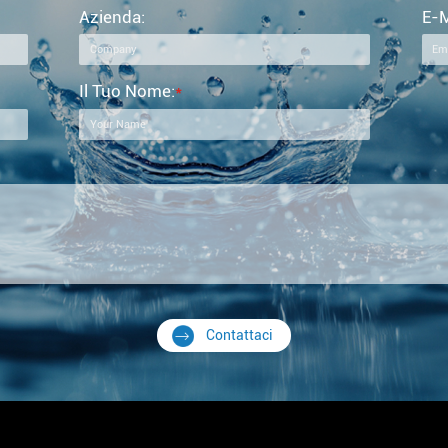
Azienda:
E-M
Il Tuo Nome:
*
Contattaci