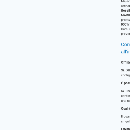
Mejec 
affida
fless
MABR),
produz
9001/
Comuni
preven
Comu
all'
Offrit
Sì. Of
config
È poss
Sì. I 
centin
una s
Qual 
Il qua
singol
Effett