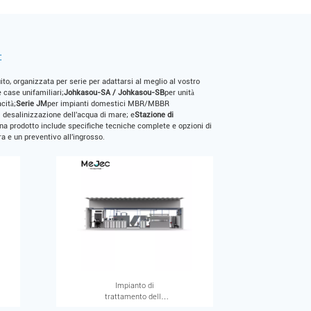
:
to, organizzata per serie per adattarsi al meglio al vostro
e case unifamiliari;
Johkasou-SA / Johkasou-SB
per unità
cità;
Serie JM
per impianti domestici MBR/MBBR
i desalinizzazione dell'acqua di mare; e
Stazione di
ina prodotto include specifiche tecniche complete e opzioni di
 e un preventivo all'ingrosso.
Impianto di
trattamento delle
acque reflue