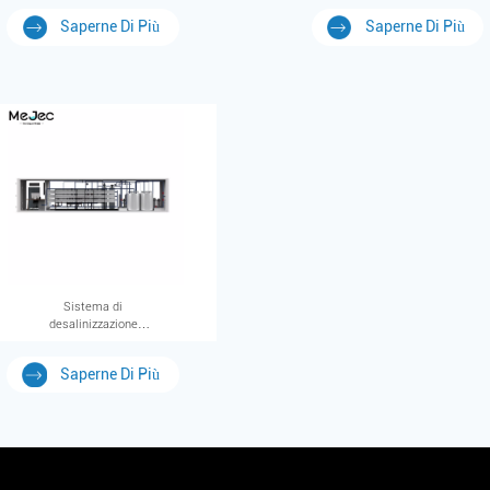
domestiche
containerizzato
Saperne Di Più
Saperne Di Più
containerizzato
Sistema di
desalinizzazione
dell'acqua di mare in
container
Saperne Di Più