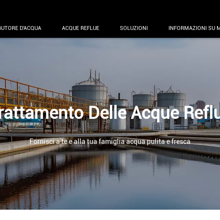
BUTORE D'ACQUA
ACQUE REFLUE
SOLUZIONI
INFORMAZIONI SU 
rattamento Delle Acque Refl
Fornisci a te e alla tua famiglia acqua pulita e fresca