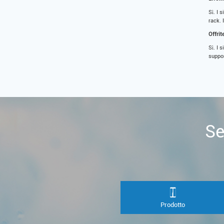
Sì. I 
rack. 
Offrit
Sì. I 
suppor
Se
Prodotto