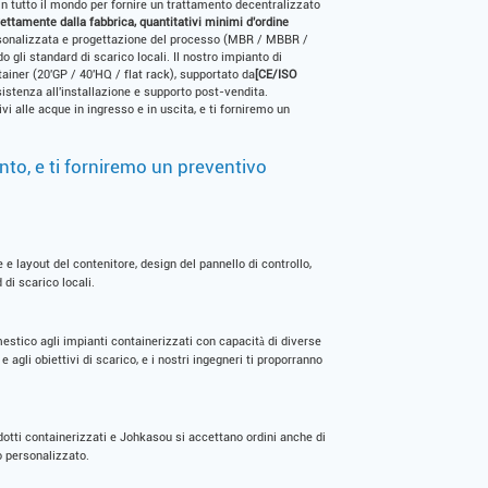
 in tutto il mondo per fornire un trattamento decentralizzato
rettamente dalla fabbrica, quantitativi minimi d'ordine
ersonalizzata e progettazione del processo (MBR / MBBR /
 gli standard di scarico locali. Il nostro impianto di
tainer (20'GP / 40'HQ / flat rack), supportato da
[CE/ISO
istenza all'installazione e supporto post-vendita.
ivi alle acque in ingresso e in uscita, e ti forniremo un
nto, e ti forniremo un preventivo
 layout del contenitore, design del pannello di controllo,
di scarico locali.
mestico agli impianti containerizzati con capacità di diverse
 e agli obiettivi di scarico, e i nostri ingegneri ti proporranno
otti containerizzati e Johkasou si accettano ordini anche di
o personalizzato.