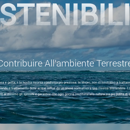
STENIBIL
Contribuire All'ambiente Terrestr
sa e getta; è la nostra risorsa condivisa più preziosa. In Mejec, non ci limitiamo a trattare
rmando il trattamento delle acque reflue da un onere normativo a una risorsa sostenibile. I
e al minimo gli sprechi e garantire che ogni goccia restituita alla natura sia più pulita di 