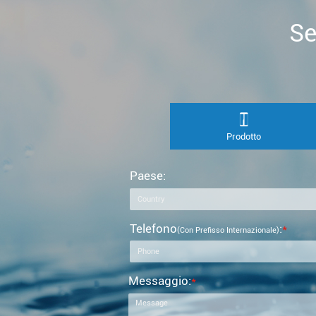
Se
Prodotto
Paese:
Telefono
:
*
(con Prefisso Internazionale)
Messaggio:
*