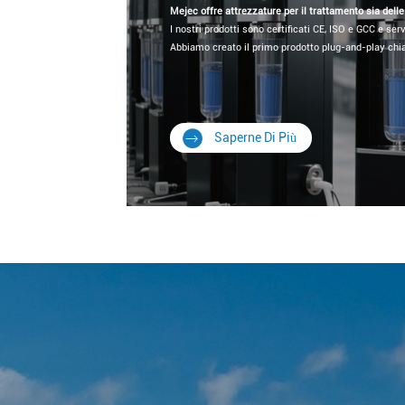
Mejec offre attrezzature per il trattamento sia delle
I nostri prodotti sono certificati CE, ISO e GCC e serv
Abbiamo creato il primo prodotto plug-and-play chi
Saperne Di Più