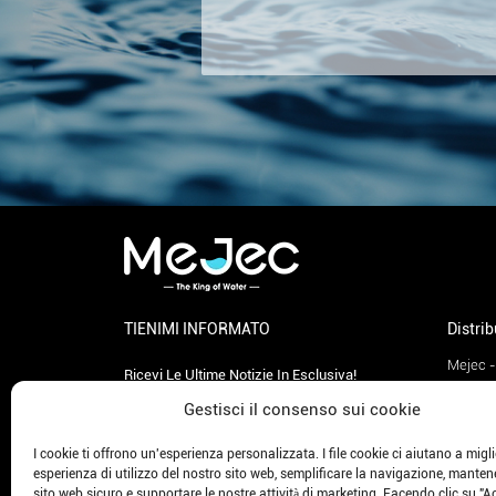
TIENIMI INFORMATO
Distri
Mejec -
Ricevi Le Ultime Notizie In Esclusiva!
Mejec -
Gestisci il consenso sui cookie
Mejec -
Mejec 
I cookie ti offrono un'esperienza personalizzata. I file cookie ci aiutano a migli
esperienza di utilizzo del nostro sito web, semplificare la navigazione, mantene
Mejec 
sito web sicuro e supportare le nostre attività di marketing. Facendo clic su "Ac