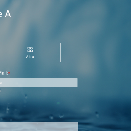
e A
Altro
ail:
*