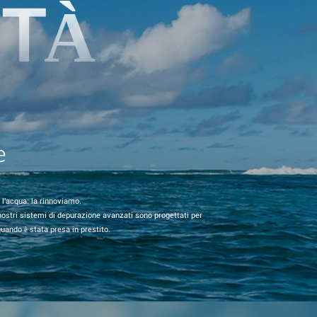
ITÀ
e
 l'acqua: la rinnoviamo.
 nostri sistemi di depurazione avanzati sono progettati per
quando è stata presa in prestito.