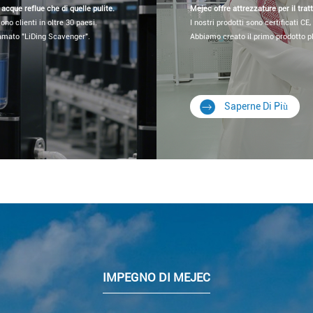
 acque reflue che di quelle pulite.
Mejec offre attrezzature per il trat
ono clienti in oltre 30 paesi.
I nostri prodotti sono certificati CE
amato "LiDing Scavenger".
Abbiamo creato il primo prodotto 
Saperne Di Più
IMPEGNO DI MEJEC