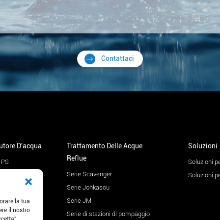
Contattaci
butore D'acqua
Trattamento Delle Acque
Soluzioni
Reflue
 PS
Soluzioni pe
Serie Scavenger
 CE
Soluzioni p
Serie Johkasou
 AF
Serie JM
- PW
orare la tua
re il nostro
Serie di stazioni di pompaggio
- WF
cetta",