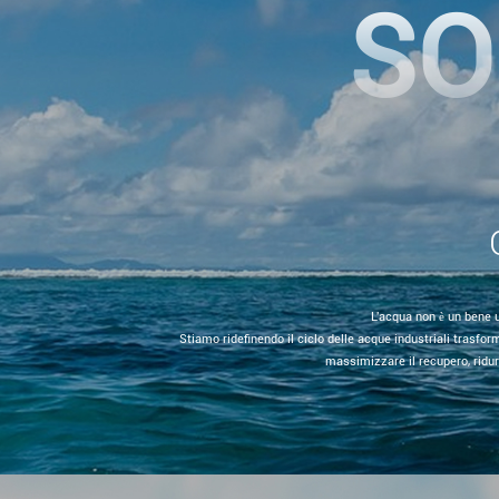
SO
L'acqua non è un bene u
Stiamo ridefinendo il ciclo delle acque industriali trasfo
massimizzare il recupero, ridurr