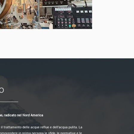
o
que, radicato nel Nord America
il trattamento delle acque reflue e dell'acqua pulita. La
omprendere in prima persona le sfide, le normative e le