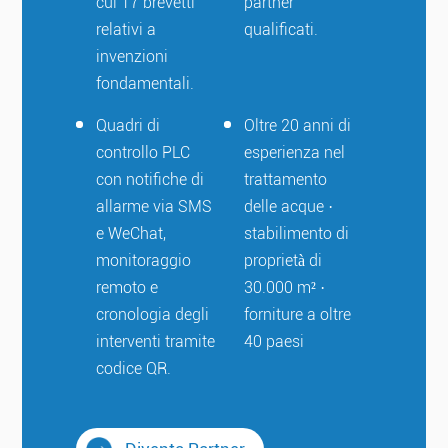
cui 17 brevetti
partner
relativi a
qualificati.
invenzioni
fondamentali.
Quadri di
Oltre 20 anni di
controllo PLC
esperienza nel
con notifiche di
trattamento
allarme via SMS
delle acque ·
e WeChat,
stabilimento di
monitoraggio
proprietà di
remoto e
30.000 m² ·
cronologia degli
forniture a oltre
interventi tramite
40 paesi
codice QR.