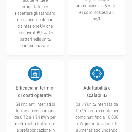
acque reflue è
ammoniacale a 5 mg/L
progettato per
e i solidi sospesi a 5
rispettare gli standard
mg/L.
di scarico locali, con
disinfezione UV che
rimuove il 99,9% dei
batteri nelle unità
containerizzate.
Efficacia in termini
Adattabilità e
di costi operativi
scalabilità
Gli impianti interrati di
Da un'unità interrata da
Johkasou consumano
1 m³/giorno a container
da 0,72 a 1,74 kWh per
combinati fino a 10.000
metro cubo trattato, e
m³/giorno: la capacità
la prefabbricazione in
aumenta aggiungendo