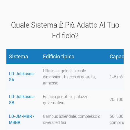
Quale Sistema È Più Adatto Al Tuo
Edificio?
Sistema
Edificio tipico
Capacità
Ufficio singolo di piccole
LD-Johkasou-
dimensioni, blocco di guardia,
1–5 m³/gio
SA
annesso
LD-Johkasou-
Edificio per uffici, palazzo
20–100 m³
SB
governativo
LD-JM-MBR /
Campus aziendale, complesso di
50–600 m³/
MBBR
diversi edifici
combinabil