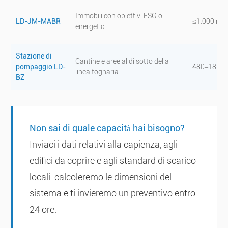
Immobili con obiettivi ESG o
LD-JM-MABR
≤1.000 m³/
energetici
Stazione di
Cantine e aree al di sotto della
pompaggio LD-
480–18.960
linea fognaria
BZ
Non sai di quale capacità hai bisogno?
Inviaci i dati relativi alla capienza, agli
edifici da coprire e agli standard di scarico
locali: calcoleremo le dimensioni del
sistema e ti invieremo un preventivo entro
24 ore.