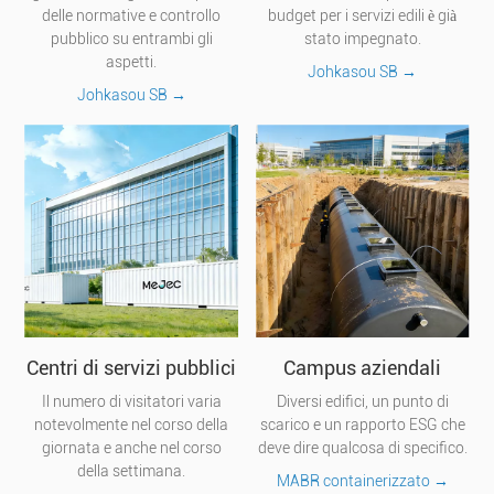
delle normative e controllo
budget per i servizi edili è già
pubblico su entrambi gli
stato impegnato.
aspetti.
Johkasou SB →
Johkasou SB →
Centri di servizi pubblici
Campus aziendali
Il numero di visitatori varia
Diversi edifici, un punto di
notevolmente nel corso della
scarico e un rapporto ESG che
giornata e anche nel corso
deve dire qualcosa di specifico.
della settimana.
MABR containerizzato →