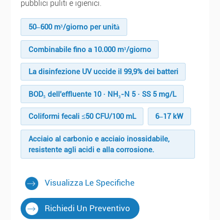
pubblici puliti e igienici.
50–600 m³/giorno per unità
Combinabile fino a 10.000 m³/giorno
La disinfezione UV uccide il 99,9% dei batteri
BOD₅ dell'effluente 10 · NH₃-N 5 · SS 5 mg/L
Coliformi fecali ≤50 CFU/100 mL
6–17 kW
Acciaio al carbonio e acciaio inossidabile,
resistente agli acidi e alla corrosione.
Visualizza Le Specifiche
Richiedi Un Preventivo