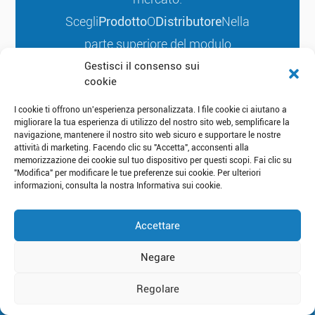
Scegli
Prodotto
O
Distributore
Nella
parte superiore del modulo
sottostante, vi risponderemo entro 24
Gestisci il consenso sui
cookie
ore.
I cookie ti offrono un'esperienza personalizzata. I file cookie ci aiutano a
migliorare la tua esperienza di utilizzo del nostro sito web, semplificare la
navigazione, mantenere il nostro sito web sicuro e supportare le nostre
attività di marketing. Facendo clic su "Accetta", acconsenti alla
memorizzazione dei cookie sul tuo dispositivo per questi scopi. Fai clic su
"Modifica" per modificare le tue preferenze sui cookie. Per ulteriori
informazioni, consulta la nostra Informativa sui cookie.
Accettare
Se Avete Domande, Non Esitate A
Lasciarci Un Messaggio
Negare
Regolare