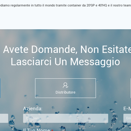
ediamo regolarmente in tutto il mondo tramite container da 20'GP e 40'HQ e il nostro team
 Avete Domande, Non Esitat
Lasciarci Un Messaggio
Distributore
Azienda:
E-M
Il Tuo Nome:
*