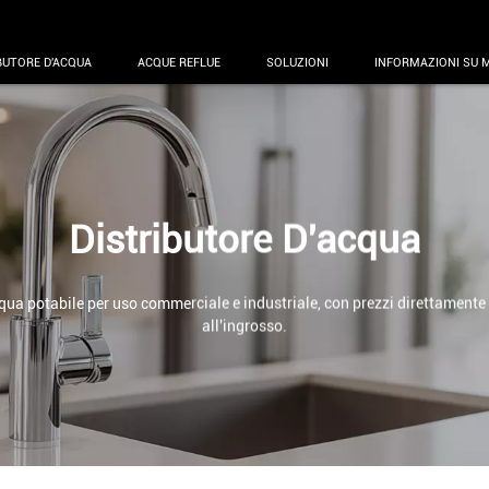
BUTORE D'ACQUA
ACQUE REFLUE
SOLUZIONI
INFORMAZIONI SU 
Distributore D'acqua
acqua potabile per uso commerciale e industriale, con prezzi direttamente 
all'ingrosso.