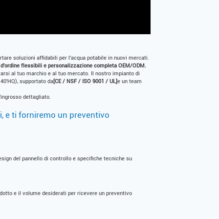
rtare soluzioni affidabili per l'acqua potabile in nuovi mercati.
mi d'ordine flessibili e personalizzazione completa OEM/ODM.
arsi al tuo marchio e al tuo mercato. Il nostro impianto di
/ 40'HQ), supportato da
[CE / NSF / ISO 9001 / UL]
e un team
.
'ingrosso dettagliato.
i, e ti forniremo un preventivo
ign del pannello di controllo e specifiche tecniche su
dotto e il volume desiderati per ricevere un preventivo