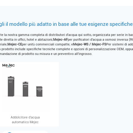
li il modello più adatto in base alle tue esigenze specifiche
te la nostra gamma completa di distributori d'acqua qui sotto, organizzata per serie in ba
le diretta in uffici, hotel e abitazioni;
Mejec-AF
per purificatori d'acqua a osmosi inversa (RO
riale;
Mejec-CE
per unità commerciali compatte; e
Mejec-WS / Mejec-FS
Per sistemi di add
 prodotto include specifiche tecniche complete e opzioni di personalizzazione OEM, oppur
andazione di prodotto su misura e un preventivo all'ingrosso.
Addolcitore d'acqua
automatico Mejec