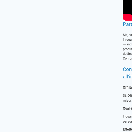
Part
Mejec 
In qua
— incl
produz
dedica
Comuni
Comu
all'
Offrit
Sì. Of
misura
Qual 
Il qua
person
Effett