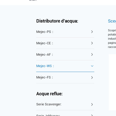
Distributore d'acqua:
Sceg
Scopri
Mejec-PS：
potabi
indust
Mejec-CE：
pagina
raccom
Mejec-AF：
Mejec-WS：
Mejec-FS：
Acque reflue:
Serie Scavenger:
Serie Johkasou: