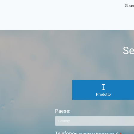
Sì, sp
Se
Prodotto
Paese:
Telefono
:
*