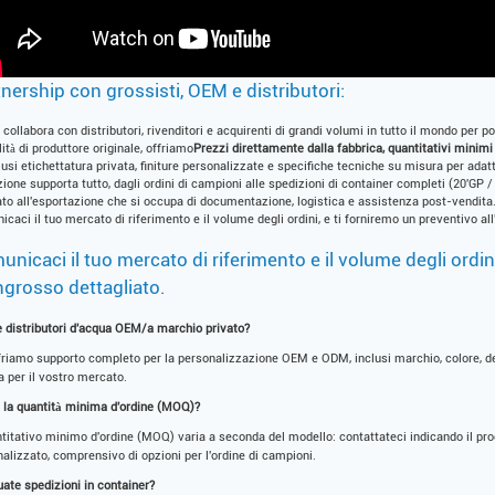
nership con grossisti, OEM e distributori:
collabora con distributori, rivenditori e acquirenti di grandi volumi in tutto il mondo per po
lità di produttore originale, offriamo
Prezzi direttamente dalla fabbrica, quantitativi mini
usi etichettatura privata, finiture personalizzate e specifiche tecniche su misura per adatt
ione supporta tutto, dagli ordini di campioni alle spedizioni di container completi (20'GP 
to all'esportazione che si occupa di documentazione, logistica e assistenza post-vendita
caci il tuo mercato di riferimento e il volume degli ordini, e ti forniremo un preventivo all
nicaci il tuo mercato di riferimento e il volume degli ordin
ingrosso dettagliato.
e distributori d'acqua OEM/a marchio privato?
friamo supporto completo per la personalizzazione OEM e ODM, inclusi marchio, colore, des
 per il vostro mercato.
è la quantità minima d'ordine (MOQ)?
ntitativo minimo d'ordine (MOQ) varia a seconda del modello: contattateci indicando il pro
alizzato, comprensivo di opzioni per l'ordine di campioni.
uate spedizioni in container?