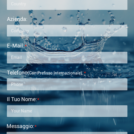
Azienda:
E-Mail:
*
Telefono
:
*
(con Prefisso Internazionale)
Il Tuo Nome:
*
Messaggio:
*