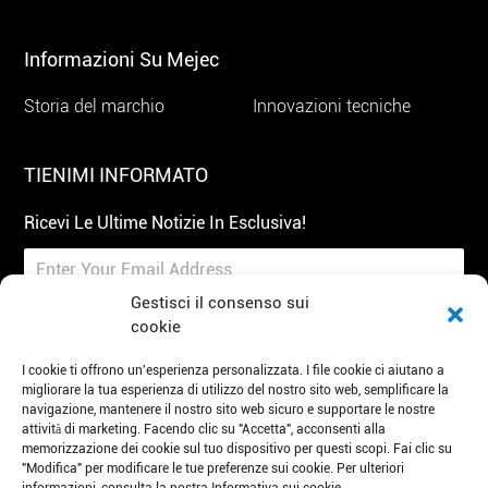
Informazioni Su Mejec
Storia del marchio
Innovazioni tecniche
TIENIMI INFORMATO
Ricevi Le Ultime Notizie In Esclusiva!
Gestisci il consenso sui
cookie
I cookie ti offrono un'esperienza personalizzata. I file cookie ci aiutano a
Iscriviti
migliorare la tua esperienza di utilizzo del nostro sito web, semplificare la
navigazione, mantenere il nostro sito web sicuro e supportare le nostre
attività di marketing. Facendo clic su "Accetta", acconsenti alla
Tel: 86 19951100272
E-mail: mejec@lidinghb.com
memorizzazione dei cookie sul tuo dispositivo per questi scopi. Fai clic su
"Modifica" per modificare le tue preferenze sui cookie. Per ulteriori
Aggiungi: Parco industriale dell'intelligenza artificiale,