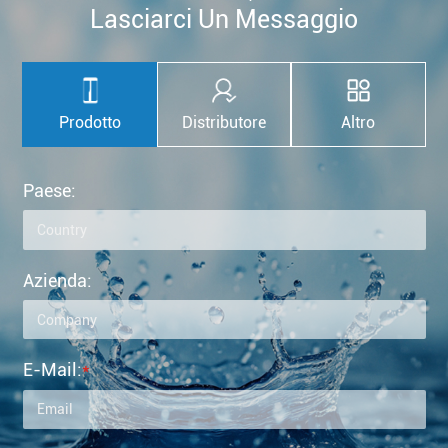
Lasciarci Un Messaggio
Prodotto
Distributore
Altro
Paese:
Azienda:
E-Mail:
*