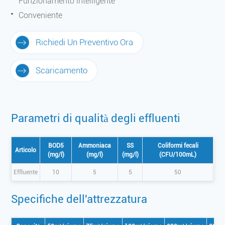
Funzionamento intelligente
Conveniente
Richiedi Un Preventivo Ora
Scaricamento
Parametri di qualità degli effluenti
BOD5
Ammoniaca
SS
Coliformi fecali
Articolo
(mg/l)
(mg/l)
(mg/l)
(CFU/100mL)
Effluente
10
5
5
50
Specifiche dell'attrezzatura