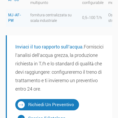
multipunto
configurabile
modu
MJ-AF-
fornitura centralizzata su
Osmos
0,5–100 T/h
PW
scala industriale
strutt
Inviaci il tuo rapporto sull'acqua.
Forniscici
l'analisi dell'acqua grezza, la produzione
richiesta in T/h e lo standard di qualità che
devi raggiungere: configureremo il treno di
trattamento e ti invieremo un preventivo
entro 24 ore.
Richiedi Un Preventivo