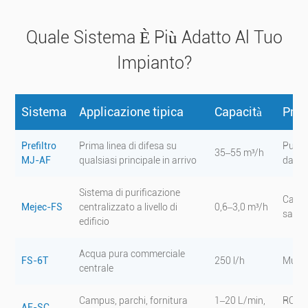
Quale Sistema È Più Adatto Al Tuo
Impianto?
Sistema
Applicazione tipica
Capacità
Proc
Prefiltro
Prima linea di difesa su
Puram
35–55 m³/h
MJ-AF
qualsiasi principale in arrivo
da 10
Sistema di purificazione
Carbo
Mejec-FS
centralizzato a livello di
0,6–3,0 m³/h
sabbi
edificio
Acqua pura commerciale
FS-6T
250 l/h
Multi
centrale
Campus, parchi, fornitura
1–20 L/min,
RO, p
AF-SC