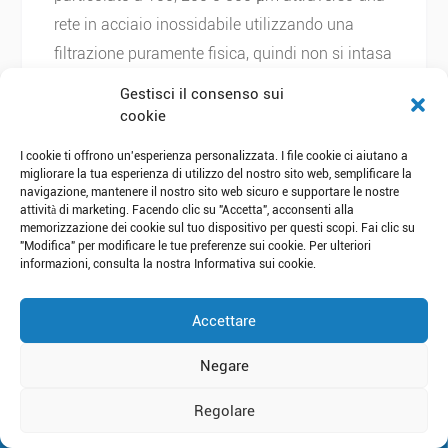
rete in acciaio inossidabile utilizzando una
filtrazione puramente fisica, quindi non si intasa
e l'elemento non si consuma. Funziona con una
Gestisci il consenso sui
portata di 35-55 m³/h su un raccordo DN80 a
cookie
PN16. L'installazione di questo prefiltro
I cookie ti offrono un'esperienza personalizzata. I file cookie ci aiutano a
protegge tutte le membrane e le cartucce a valle
migliorare la tua esperienza di utilizzo del nostro sito web, semplificare la
navigazione, mantenere il nostro sito web sicuro e supportare le nostre
e ne prolunga la durata.
attività di marketing. Facendo clic su "Accetta", acconsenti alla
memorizzazione dei cookie sul tuo dispositivo per questi scopi. Fai clic su
"Modifica" per modificare le tue preferenze sui cookie. Per ulteriori
informazioni, consulta la nostra Informativa sui cookie.
È possibile configurare il sistema per la
Accettare
nostra specifica acqua grezza?
Questo è il nostro normale metodo di lavoro.
Negare
Potenza, tensione, configurazione e l'intero
Regolare
processo vengono impostati in base all'analisi