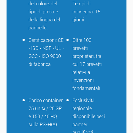
del colore, del
Tempi di
tipo di presa e
consegna: 15
della lingua del
giorni
pannello.
Certificazioni: CE
Oltre 100
· ISO · NSF · UL ·
brevetti
GCC · ISO 9000
proprietari, tra
di fabbrica
cui 17 brevetti
relativi a
invenzioni
fondamentali.
Carico container:
Esclusività
75 unità / 20'GP
regionale
e 150 / 40'HQ
disponibile per i
sulla PS-H(A)
partner
qualificati.