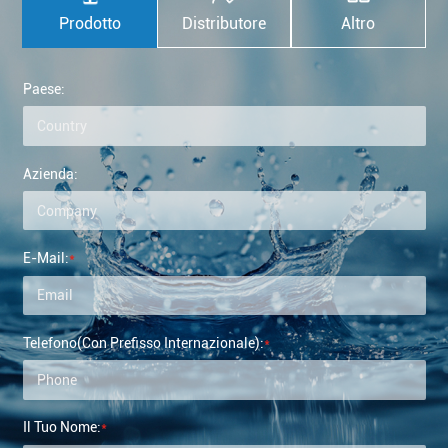
Prodotto
Distributore
Altro
Paese:
Azienda:
E-Mail:
*
Telefono
(con Prefisso Internazionale)
:
*
Il Tuo Nome:
*